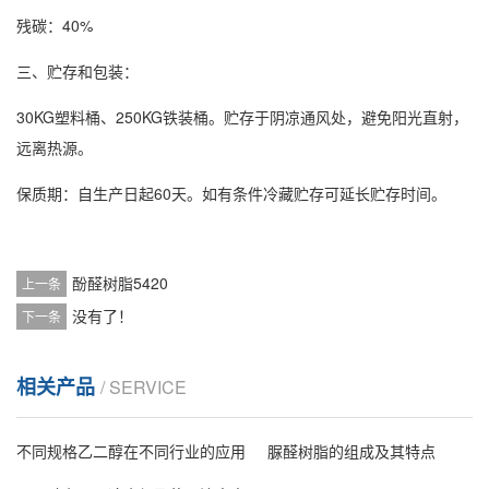
残碳：40%
三、贮存和包装：
30KG塑料桶、250KG铁装桶。贮存于阴凉通风处，避免阳光直射，
远离热源。
保质期：自生产日起60天。如有条件冷藏贮存可延长贮存时间。
酚醛树脂5420
上一条
没有了！
下一条
相关产品
/ SERVICE
不同规格乙二醇在不同行业的应用
脲醛树脂的组成及其特点