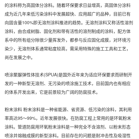
的涂料称为高固体分涂料。随着环保要求日益增高，高固体分涂料
成为近几年来低污染涂料中发展超快、应用超广的品种，目前已有
向固含量100%即无溶剂涂料推进的趋势。无溶剂涂料又称活性溶剂
涂料，由合成树脂、固化剂和带有活性的溶剂制成的涂料，配方体
系中的所有组分除很少量挥发外，都参与反应固化成膜，对环境污
染少，无溶剂体系通常粘度较高，需采用特殊的施工工具和工艺，
尚在发展之中。
喷涂聚脲弹性体技术(SPUA)是国外近年来为适应环保要求而研制开
发的一种新型无溶剂、无污染的喷涂施工技术，目前国内也有相应
的体系开发出来，它是前景较为广阔的防腐技术。
粉末涂料 粉末涂料是一种省能源、省资源、低污染的涂料，其利用
率高达95～99%，近年发展很快。在防腐工程上常用的是环氧粉末
涂料。管道防腐用环氧粉末涂料是一种完全不含溶剂、以粉末形态
喷涂并熔融成膜的新型涂料。目前存在的问题是耐冲击性及吸湿性