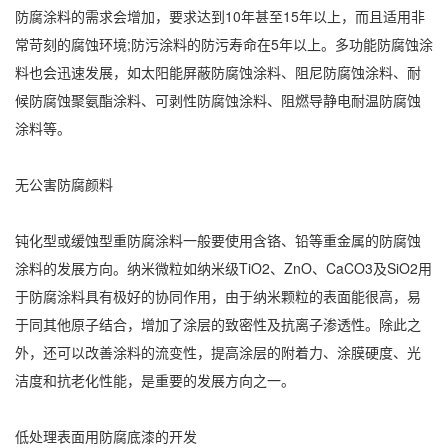
防腐涂料的需求会增加，要求达到10年甚至15年以上，而且适用非
常苛刻的腐蚀环境;防污涂料的防污寿命在5年以上。多功能防腐蚀涂
料也会迅速发展，如太阳能屏蔽防腐蚀涂料、阻尼防腐蚀涂料、耐
候防腐蚀聚氨酯涂料、可剥性防腐蚀涂料、阻燃导静电耐温防腐蚀
涂料等。
无公害防腐颜料
钝化型或缓蚀型重防腐涂料一般要使用含铬、铅等重金属的防腐蚀
涂料的发展方向。纳米微粒如纳米级TiO2、ZnO、CaCO3及SiO2用
于防腐涂料具有极好的协同作用，由于纳米颗粒的表面能很高，易
于同其他原子结合，增加了涂层的致密性及抗离子渗透性。除此之
外，还可以改善涂料的流变性，提高涂层的附着力、涂膜硬度、光
洁度和抗老化性能，是重要的发展方向之一。
低处理表面用防腐底漆的开发