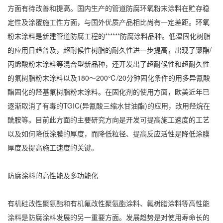
方面有待改善和提高。国内生产的管道防腐环氧粉末涂料在贮存稳
定性及涂覆施工性方面，与国外优质产品相比尚有一定差距。环氧
粉末涂料是新建管道防腐工程的******防腐涂料品种。低温固化树脂
的应用日趋普及，超耐候性树脂的耐久性进一步提高，出现了聚酯/
丙烯酸粉末涂料等混合型新品种，还开发出了超耐候性和超耐久性
的氟树脂粉末涂料以及180～200℃/20分钟固化条件的用多异氰酸
酯固化的羟基氟树脂粉末涂料。在固化剂的使用方面，欧美近年已
逐渐取消了有毒的TGIC(异氰酸三缩水甘油酯)的应用，改用羟烷在
酰胺等。目前此方面的主要研究方向是开发可提高施工速度的工艺
以及如何降低涂膜的厚度，而降低粒径、提高反应活性是降低涂膜
厚度及提高施工速度的关键。
防腐涂料的高性能及多功能化
有机硅改性聚氨酯和有机氟改性聚氨酯涂料、氟树脂涂料等高性能
涂料是防腐涂料发展的另一重要方面。发展趋势是对使用寿命长的