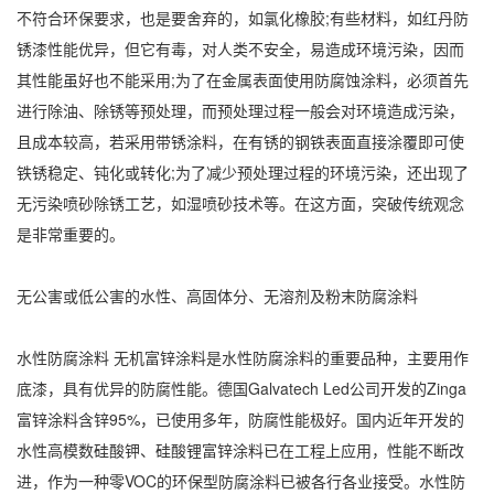
不符合环保要求，也是要舍弃的，如氯化橡胶;有些材料，如红丹防
锈漆性能优异，但它有毒，对人类不安全，易造成环境污染，因而
其性能虽好也不能采用;为了在金属表面使用防腐蚀涂料，必须首先
进行除油、除锈等预处理，而预处理过程一般会对环境造成污染，
且成本较高，若采用带锈涂料，在有锈的钢铁表面直接涂覆即可使
铁锈稳定、钝化或转化;为了减少预处理过程的环境污染，还出现了
无污染喷砂除锈工艺，如湿喷砂技术等。在这方面，突破传统观念
是非常重要的。
无公害或低公害的水性、高固体分、无溶剂及粉末防腐涂料
水性防腐涂料 无机富锌涂料是水性防腐涂料的重要品种，主要用作
底漆，具有优异的防腐性能。德国Galvatech Led公司开发的Zinga
富锌涂料含锌95%，已使用多年，防腐性能极好。国内近年开发的
水性高模数硅酸钾、硅酸锂富锌涂料已在工程上应用，性能不断改
进，作为一种零VOC的环保型防腐涂料已被各行各业接受。水性防