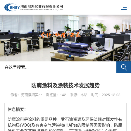
防腐涂料及涂装技术发展趋势
作者：河南滨海实业
浏览量：142
来源：本站
时间：2025-12-03
信息摘要：
防腐涂料是涂料的重要品种。受石油资源及环保法规对挥发性有
机物质(VOC)及有害空气污染物(HAPs)的限制等因素影响，防腐
涂料工业在不断提高性能的同时，正迅速向“绿色化”方向发展。